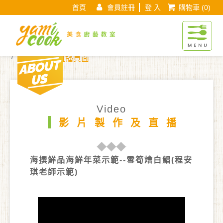
首頁
會員註冊
登 入
購物車
(0)
Yamicook美
About us
現在位置 :
首 頁
影片製作及直播
影片製作及直播頁面
Video
影片製作及直播
海撰鮮品海鮮年菜示範--雪筍燴白鯧(程安
琪老師示範)