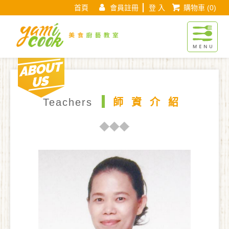
首頁
會員註冊
登 入
購物車
(0)
Yamicook美
About us
現在位置 :
首 頁
師資介紹
師資頁面
Teachers
師資介紹