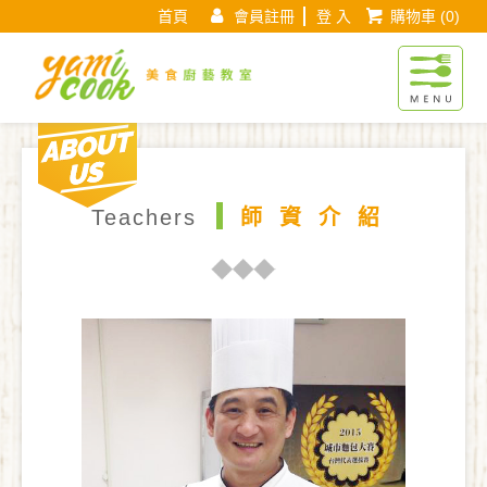
首頁
會員註冊
登 入
購物車
(0)
Yamicook美
About us
現在位置 :
首 頁
師資介紹
師資頁面
Teachers
師資介紹