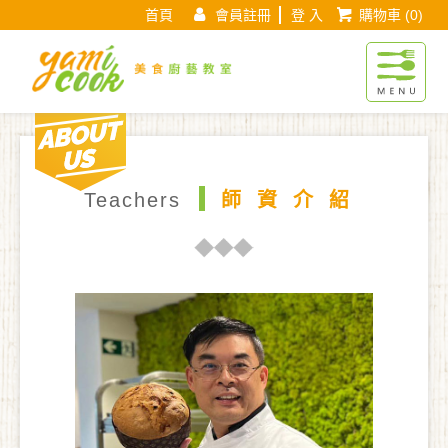
首頁
會員註冊
登 入
購物車
(0)
Yamicook美
About us
現在位置 :
首 頁
師資介紹
師資頁面
Teachers
師資介紹