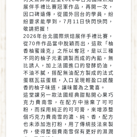
展伴手禮比賽冠軍作品，再開一次，
因口碑遠傳，從國外回台的學員，紛
紛要求能學到，7月11日快閃快閃，
敬請把握！
2026年台北國際烘焙展伴手禮比賽，
從70件作品當中脫穎而出，這款「柚
香柚蜜達克」之所以奪冠，是以三種
不同的柚子元素調製而成的內餡，無
比誘人，加上法國進口的發酵奶油，
不油不膩，搭配無油配方製成的法式
蛋糕瓦茲蛋糕，入口呈現輕盈口感酸
香的柚子味道，讓味蕾為之驚喜。
這堂課另一款法國經典甜點開心果巧
克力費南雪，在配方中捨棄了可可
粉，而採用純正的可可膏，來增添整
個巧克力費南雪的濃、純、香，配方
也未添加泡打粉，用了傳統技法來製
作，使得整個費南雪保有更好的濕潤