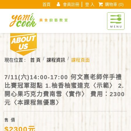
首頁
會員註冊
登 入
購物車
(0)
Yamicook美
About us
現在位置 :
首 頁
課程資訊
課程頁面
7/11(六)14:00-17:00 何文熹老師伴手禮
比賽冠軍甜點 1.柚香柚蜜達克〈示範〉 2.
開心果巧克力費南雪〈實作〉 費用：2300
元〈本課程無優惠〉
售 價
$2300元