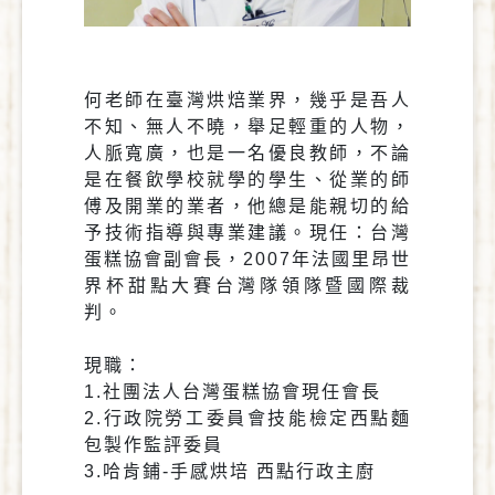
何老師在臺灣烘焙業界，幾乎是吾人
不知、無人不曉，舉足輕重的人物，
人脈寬廣，也是一名優良教師，不論
是在餐飲學校就學的學生、從業的師
傅及開業的業者，他總是能親切的給
予技術指導與專業建議。現任：台灣
蛋糕協會副會長，2007年法國里昂世
界杯甜點大賽台灣隊領隊暨國際裁
判。
現職：
1.社團法人台灣蛋糕協會現任會長
2.行政院勞工委員會技能檢定西點麵
包製作監評委員
3.哈肯鋪-手感烘培 西點行政主廚