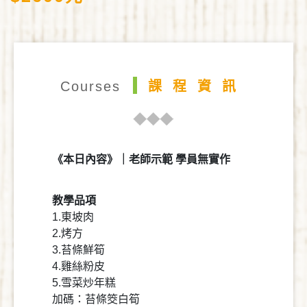
Courses
課程資訊
《本日內容》｜老師示範 學員無實作
教學品項
1.東坡肉
2.烤方
3.苔條鮮筍
4.雞絲粉皮
5.雪菜炒年糕
加碼：苔條筊白筍