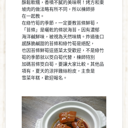
酥鬆軟糯，香噴不膩的美味啊！烤方和東
坡肉的做法略有所不同，所以棟師排
在一起教。
在綠竹筍的季節，一定要教苔條鮮筍，
「苔條」是曬乾的條狀海苔，因有濃郁
海洋鹹鮮味，被視為天然味精。炸過後口
感酥脆鹹甜的苔條和綠竹筍是絕配，
也因苔條鮮筍這道菜太受歡迎，不是綠竹
筍的季節就以筊白筍代替，棟師特別
加碼苔條筊白筍，要讓大家比較。其他品
項有，夏天的涼拌雞絲粉皮，主食是
雪菜年糕，歡迎報名。