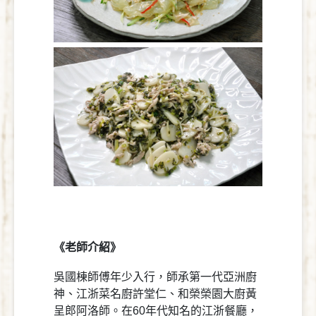
《老師介紹》
吳國棟師傅年少入行，師承第一代亞洲廚
神、江浙菜名廚許堂仁、和榮榮園大廚黃
呈郎阿洛師。在60年代知名的江浙餐廳，