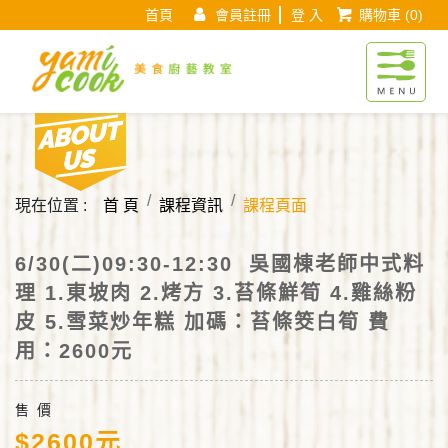
首頁
會員註冊
登 入
購物車
(0)
Yamicook美
About us
現在位置 :
首 頁
課程資訊
課程頁面
6/30(二)09:30-12:30 吳國棟老師中式料
理 1.東坡肉 2.烤方 3.苔條鮮筍 4.雞絲粉
皮 5.雪菜炒年糕 加碼：苔條筊白筍 費
用：2600元
售 價
$2600元