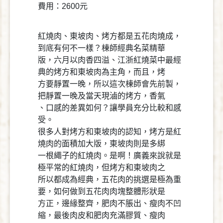
費用：2600元
紅燒肉、東坡肉、烤方都是五花肉燒成，
到底有何不一樣？棟師經典名菜精華
版，六月以肉香四溢、江浙紅燒菜中最經
典的烤方和東坡肉為主角，而且，烤
方要靜置一晚，所以這次棟師會先前製，
把靜置一晚及當天現滷的烤方，香氣
、口感的差異如何？讓學員充分比較和感
受。
很多人對烤方和東坡肉的認知，烤方是紅
燒肉的面積加大版，東坡肉則是多綁
一根繩子的紅燒肉。是啊！廣義來說就是
極平常的紅燒肉，但烤方和東坡肉之
所以都成為經典，五花肉的挑選是極為重
要，如何做到五花肉肉塊整體形狀是
方正，邊緣整齊，肥肉不脹出、瘦肉不凹
縮，最後肉皮和肥肉充滿膠質、瘦肉