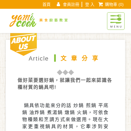
首頁
會員註冊
登 入
購物車
(0)
Yamicook美
About us
現在位置 :
首 頁
文章分享
文章分享頁面
Article
文章分享
做好菜要選好鍋，就讓我們一起來認識各
種材質的鍋具吧!
鍋具依功能來分的話 炒鍋 煎鍋 平底
鍋 油炸鍋 煮湯鍋 燉鍋 火鍋，可依食
物種類和烹調方式來做選用。現在大
家更重視鍋具的材質，它牽涉到安