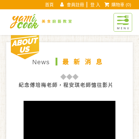
首頁
會員註冊
登 入
購物車
(0)
Yamicook美
About us
現在位置 :
首 頁
最新消息
最新消息頁面
News
最新消息
紀念傅培梅老師，程安琪老師憶往影片