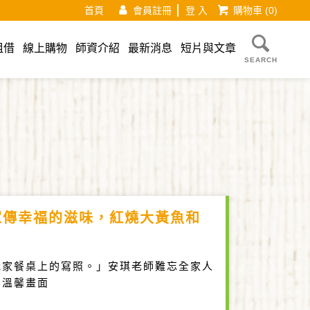
首頁
會員註冊
登 入
購物車
(0)
租借
線上購物
師資介紹
最新消息
短片與文章
SEARCH
家傳幸福的滋味，紅燒大黃魚和
我家餐桌上的寫照。」安琪老師難忘全家人
的溫馨畫面