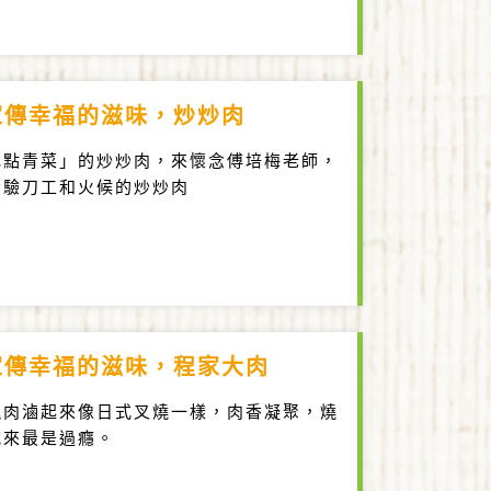
家傳幸福的滋味，炒炒肉
充點青菜」的炒炒肉，來懷念傅培梅老師，
考驗刀工和火候的炒炒肉
家傳幸福的滋味，程家大肉
塊肉滷起來像日式叉燒一樣，肉香凝聚，燒
吃來最是過癮。