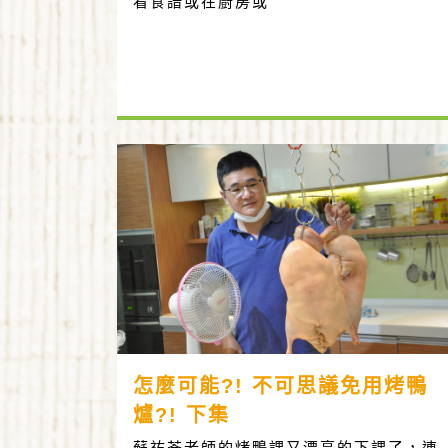
看食譜或在廚房或
怎麼可能?! 不可思議免用烤鴨
爐?! 下集
蘇祐荃老師的烤鴨課又漂亮的下課了，連