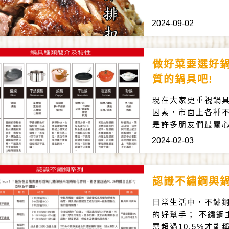
2024-09-02
做好菜要選好
質的鍋具吧!
現在大家更重視鍋
因素，市面上各種
是許多朋友們最關
2024-02-03
認識不鏽鋼與
日常生活中，不鏽
的好幫手； 不鏽鋼
需超過10.5%才