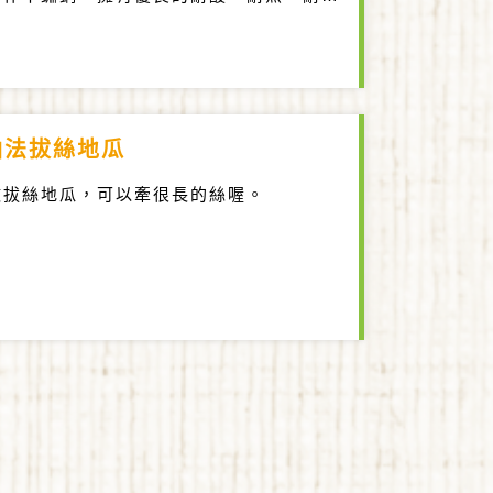
經處理，性質較碳鋼佳。
油法拔絲地瓜
做拔絲地瓜，可以牽很長的絲喔。