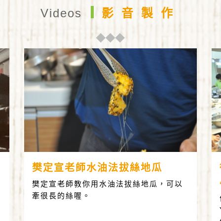
Videos
影音製作
樊定宣老師水油法拔絲地瓜
樊定宣老師教你用水油法拔絲地瓜，可以
牽很長的絲喔。