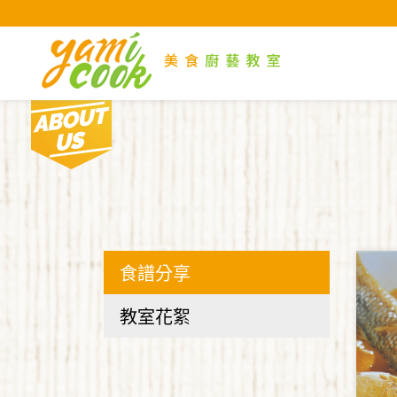
Yami
About us
現在位置 :
首 頁
短片與文章
食譜分享
教室花絮