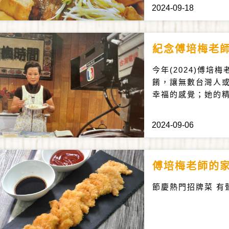
2024-09-18
紀念傅培梅老
今年(2024)傅培
餚，讓無數台灣人
幸福的感覺；她的
2024-09-06
傅培梅老師的
節慶熱門招牌菜 有