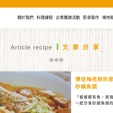
cook美食廚藝教室
關於我們
料理課程
企業團建活動
影音製作
場地
Article recipe
文章分享
傅培梅老師的
砂鍋魚頭
「餐餐都有魚，是
一起分食砂鍋魚頭