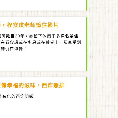
師，程安琪老師憶往影片
梅老師離世20年，她留下的四千多道名菜佳
或在看食譜或在廚房或在餐桌上，都享受到
精神仍在傳揚！
家傳幸福的滋味，西炸蝦排
聲有色的西炸明蝦