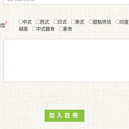
中式
西式
日式
泰式
甜點烘培
印度
*
類型
越南
中式麵食
素食
加入註冊