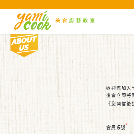
Yami
About us
現在位置 :
首 頁
會員註冊
歡迎您加入
後會立即將
《您開信後
*
會員帳號