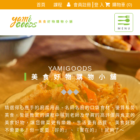
首頁
課程
會員註冊
登 入
購物車
(0)
Yamigoods
YAMIGOODS
美食好物購物小舖
精選得心應手的廚房用品、名師名廚的口袋食材、優質私房
美食，皆是教室的課程中得到老師及學員的高評價與肯定的
美食好物，讓您做菜更有樂趣，生活更有品質。 美食好物
不需要多！但一定要『好的』、『實在的』！就夠了～