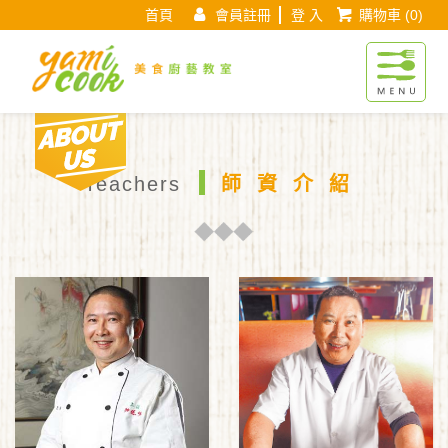
首頁
會員註冊
登 入
購物車
(0)
Yamicook美
About us
現在位置 :
首 頁
師資介紹
Teachers
師資介紹