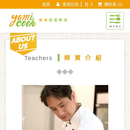
首頁
會員註冊
登 入
購物車
(0)
Yamicook美
About us
現在位置 :
首 頁
師資介紹
師資頁面
Teachers
師資介紹